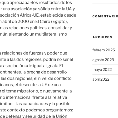
que apreciaba «los resultados de los
una asociación ya sólida entre la UA y
 asociación África-UE, establecida desde
COMENTARIO
abril de 2000 en El Cairo (Egipto),
 las relaciones políticas, consolidar y
ún, alentando un multilateralismo
ARCHIVOS
febrero 2025
s relaciones de fuerzas y poder que
te a las dos regiones, podría no ser el
agosto 2023
 asociación «de igual a igual». El
mayo 2022
ontinentes, la brecha de desarrollo
as dos regiones, el nivel de conflicto
abril 2022
icanos, el deseo de la UE de una
 el tema migratorio, o nuevamente la
io internacional frente a la relativa
limitan – las capacidades y la posible
 este contexto podemos preguntarnos:
de defensa y seguridad de la Unión