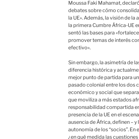
Moussa Faki Mahamat, declaró 
debates sobre cómo consolidar 
la UE». Además, la visión de la
la primera Cumbre África-UE en 
sentó las bases para «fortalecer
promover temas de interés com
efectivo».
Sin embargo, la asimetría de la
diferencia histórica y actualmen
mejor punto de partida para una
pasado colonial entre los dos c
económico y social que separa l
que moviliza a más estados afr
responsabilidad compartida en
presencia de la UE en el escenar
ausencia de África, definen – y 
autonomía de los “socios”. En
¿en qué medida las cuestiones 