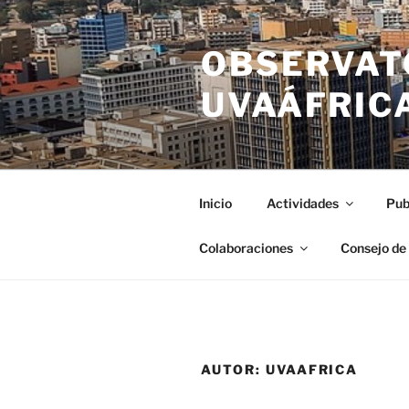
Saltar
al
OBSERVAT
contenido
UVAÁFRIC
Inicio
Actividades
Pub
Colaboraciones
Consejo de
AUTOR:
UVAAFRICA