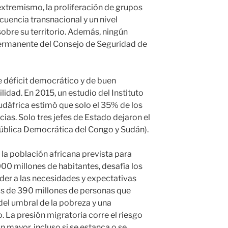
 extremismo, la proliferación de grupos
ncuencia transnacional y un nivel
 sobre su territorio. Además, ningún
ermanente del Consejo de Seguridad de
e déficit democrático y de buen
lidad. En 2015, un estudio del Instituto
dáfrica estimó que solo el 35% de los
ias. Solo tres jefes de Estado dejaron el
pública Democrática del Congo y Sudán).
e la población africana prevista para
000 millones de habitantes, desafía los
er a las necesidades y expectativas
as de 390 millones de personas que
el umbral de la pobreza y una
. La presión migratoria corre el riesgo
n mayor, incluso si se estanca o se