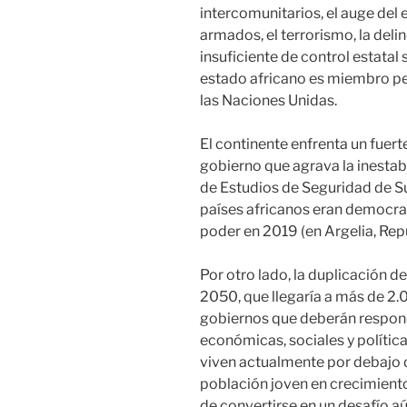
intercomunitarios, el auge del
armados, el terrorismo, la deli
insuficiente de control estatal
estado africano es miembro p
las Naciones Unidas.
El continente enfrenta un fuert
gobierno que agrava la inestabi
de Estudios de Seguridad de Su
países africanos eran democrac
poder en 2019 (en Argelia, Re
Por otro lado, la duplicación d
2050, que llegaría a más de 2.
gobiernos que deberán respond
económicas, sociales y polític
viven actualmente por debajo d
población joven en crecimiento
de convertirse en un desafío aú