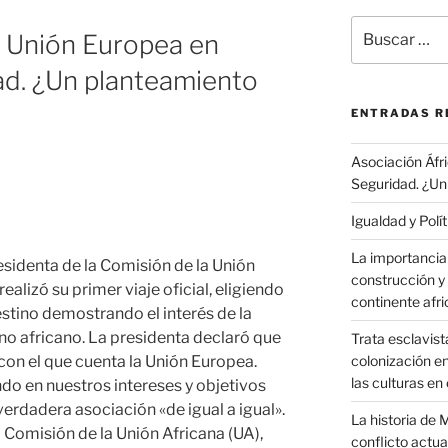
Buscar
– Unión Europea en
por:
ad. ¿Un planteamiento
ENTRADAS R
Asociación Áfr
Seguridad. ¿Un
Igualdad y Polí
La importancia 
esidenta de la Comisión de la Unión
construcción y
alizó su primer viaje oficial, eligiendo
continente afr
stino demostrando el interés de la
no africano. La presidenta declaró que
Trata esclavist
con el que cuenta la Unión Europea.
colonización en
las culturas en 
o en nuestros intereses y objetivos
verdadera asociación «de igual a igual».
La historia de 
a Comisión de la Unión Africana (UA),
conflicto actua