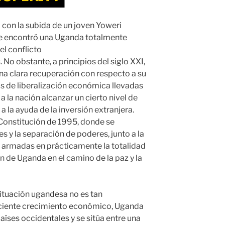
6 con la subida de un joven Yoweri
se encontró una Uganda totalmente
el conflicto
 No obstante, a principios del siglo XXI,
a clara recuperación con respecto a su
as de liberalización económica llevadas
 la nación alcanzar un cierto nivel de
 la ayuda de la inversión extranjera.
 Constitución de 1995, donde se
s y la separación de poderes, junto a la
s armadas en prácticamente la totalidad
ón de Uganda en el camino de la paz y la
 situación ugandesa no es tan
eciente crecimiento económico, Uganda
aíses occidentales y se sitúa entre una