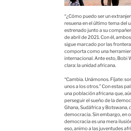
“¿Cómo puedo ser un extranjero
resuena en el último tema del
estrenado junto a su compañero
de abril de 2021. Con él, ambo
sigue marcado por las fronteras
comporta como una herramienta
internacional. Ante esto, Bobi 
clara: la unidad africana.
“Cambia. Unámonos. Fíjate: so
unos a los otros.” Con estas p
una población africana que, aú
perseguir el sueño de la demo
Ghana, Sudáfrica y Botswana, q
democracia. Sin embargo, en 
democracia es una mera ilusión
eso, animo a las juventudes afri