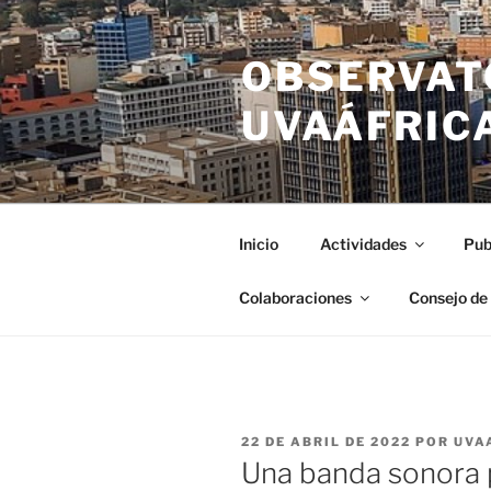
Saltar
al
OBSERVAT
contenido
UVAÁFRIC
Inicio
Actividades
Pub
Colaboraciones
Consejo de
PUBLICADO
22 DE ABRIL DE 2022
POR
UVA
EL
Una banda sonora p