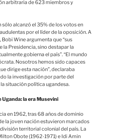
ión arbitraria de 623 miembros y
n sólo alcanzó el 35% de los votos en
udulentas por el líder de la oposición. A
as, Bobi Wine argumenta que “sus
la Presidencia, sino destapar la
ualmente gobierna el país”. “El mundo
crata. Nosotros hemos sido capaces
ue dirige esta nación”, declaraba
o la investigación por parte del
 la situación política ugandesa.
e Uganda: la era Musevini
ia en 1962, tras 68 años de dominio
de la joven nación estuvieron marcados
ivisión territorial colonial del país. La
Milton Obote (1962-1971) e Idi Amin