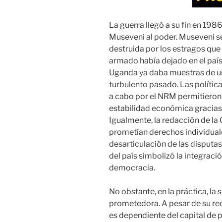
La guerra llegó a su fin en 198
Museveni al poder. Museveni 
destruida por los estragos que 
armado había dejado en el país.
Uganda ya daba muestras de un
turbulento pasado. Las polític
a cabo por el NRM permitieron a
estabilidad económica gracias a
Igualmente, la redacción de la
prometían derechos individuale
desarticulación de las disputa
del país simbolizó la integraci
democracia.
No obstante, en la práctica, la
prometedora. A pesar de su r
es dependiente del capital de p