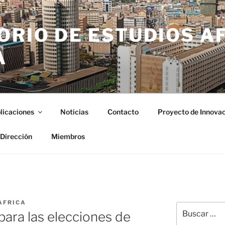
ORIO DE ESTUDIOS A
A
licaciones
Noticias
Contacto
Proyecto de Innovac
 Dirección
Miembros
AFRICA
Buscar
ara las elecciones de
por: