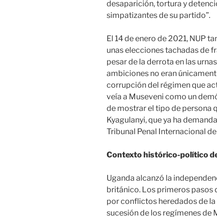
desaparición, tortura y detenc
simpatizantes de su partido”.
El 14 de enero de 2021, NUP ta
unas elecciones tachadas de fra
pesar de la derrota en las urn
ambiciones no eran únicamente 
corrupción del régimen que act
veía a Museveni como un demó
de mostrar el tipo de persona q
Kyagulanyi, que ya ha demandad
Tribunal Penal Internacional de
Contexto histórico-político d
Uganda alcanzó la independenc
británico. Los primeros pasos 
por conflictos heredados de la d
sucesión de los regímenes de 