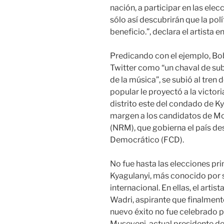
nación, a participar en las elec
sólo así descubrirán que la pol
beneficio.”, declara el artista
Predicando con el ejemplo, Bob
Twitter como “un chaval de sub
de la música”, se subió al tren d
popular le proyectó a la victori
distrito este del condado de 
margen a los candidatos de Mo
(NRM), que gobierna el país de
Democrático (FCD).
No fue hasta las elecciones pr
Kyagulanyi, más conocido por 
internacional. En ellas, el arti
Wadri, aspirante que finalmente
nuevo éxito no fue celebrado po
Museveni, actual presidente del