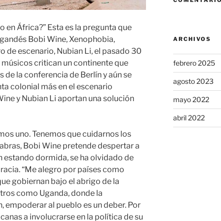
COMENTARIO
 en África?” Esta es la pregunta que
 ugandés Bobi Wine, Xenophobia,
ARCHIVOS
 de escenario, Nubian Li, el pasado 30
s músicos critican un continente que
febrero 2025
 de la conferencia de Berlín y aún se
agosto 2023
 colonial más en el escenario
Wine y Nubian Li aportan una solución
mayo 2022
abril 2022
mos uno. Tenemos que cuidarnos los
alabras, Bobi Wine pretende despertar a
n estando dormida, se ha olvidado de
cracia. “Me alegro por países como
ue gobiernan bajo el abrigo de la
otros como Uganda, donde la
, empoderar al pueblo es un deber. Por
canas a involucrarse en la política de su