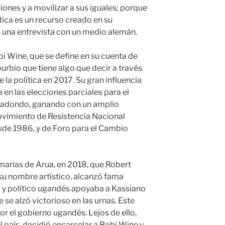
ciones y a movilizar a sus iguales; porque
ítica es un recurso creado en su
 en una entrevista con un medio alemán.
i Wine, que se define en su cuenta de
urbio que tiene algo que decir a través
e la política en 2017. Su gran influencia
a en las elecciones parciales para el
Kyadondo, ganando con un amplio
vimiento de Resistencia Nacional
sde 1986, y de Foro para el Cambio
imarias de Arua, en 2018, que Robert
su nombre artístico, alcanzó fama
sta y político ugandés apoyaba a Kassiano
 se alzó victorioso en las urnas. Este
r el gobierno ugandés. Lejos de ello,
 país, decidió encarcelar a Bobi Wine y